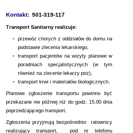
Markiewicza
a
Kontakt:
501-319-117
c
j
T
ransport Sanitarny realizuje:
ę
przewóz chorych z oddziałów do domu na
podstawie zlecenia lekarskiego,
transport pacjentów na wizyty planowe w
poradniach specjalistycznych (w tym
również na zlecenie lekarzy poz),
transport krwi i materiałów biologicznych.
Planowe zgłoszenie transportu powinno być
przekazane nie później niż do godz. 15.00 dnia
poprzedzającego transport.
Zgłoszenia przyjmują bezpośrednio ratownicy
realizujący transport, pod nr telefonu