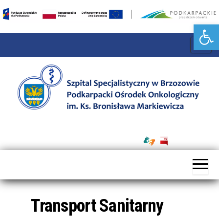
Otwórz pasek narzędzi
P
r
z
e
ł
ą
Szpital
c
Specjalistyczny
z
w Brzozowie
n
Podkarpacki
a
Ośrodek
w
Onkologiczny
Transport Sanitarny
i
im. Ks. B.
g