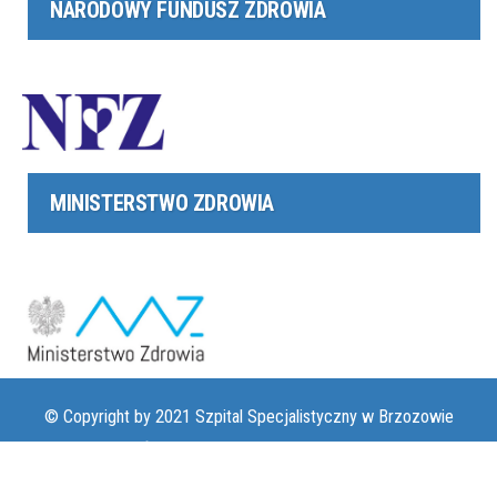
NARODOWY FUNDUSZ ZDROWIA
MINISTERSTWO ZDROWIA
© Copyright by 2021 Szpital Specjalistyczny w Brzozowie
Podkarpacki Ośrodek Onkologiczny im. Ks. B. Markiewicza |
www.szpital-brzozow.pl
|