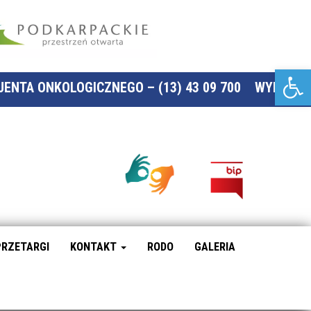
Otwórz pasek narzędzi
ENTA ONKOLOGICZNEGO – (13) 43 09 700
WYNIKI-O
PRZETARGI
KONTAKT
RODO
GALERIA