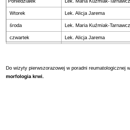
Poniedziałek
Lek. Maria Kuźmiak-Tarnawc
Wtorek
Lek. Alicja Jarema
środa
Lek. Maria Kuźmiak-Tarnawc
czwartek
Lek. Alicja Jarema
Do wizyty pierwszorazowej w poradni reumatologicznej
morfologia krwi.