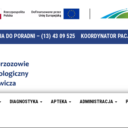
A DO PORADNI – (13) 43 09 525
KOORDYNATOR PACJ
Szpital
Specjalistyczny
w Brzozowie
Podkarpacki
Ośrodek
Onkologiczny
DIAGNOSTYKA
APTEKA
ADMINISTRACJA
im. Ks. B.
Markiewicza