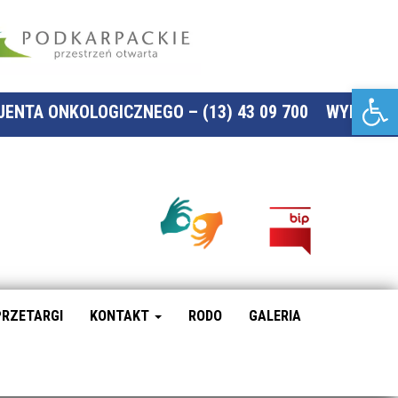
Otwórz pasek narzędzi
ENTA ONKOLOGICZNEGO – (13) 43 09 700
WYNIKI-O
PRZETARGI
KONTAKT
RODO
GALERIA