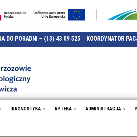
A DO PORADNI – (13) 43 09 525
KOORDYNATOR PACJ
Szpital
Specjalistyczny
w Brzozowie
Podkarpacki
Ośrodek
Onkologiczny
DIAGNOSTYKA
APTEKA
ADMINISTRACJA
im. Ks. B.
Markiewicza