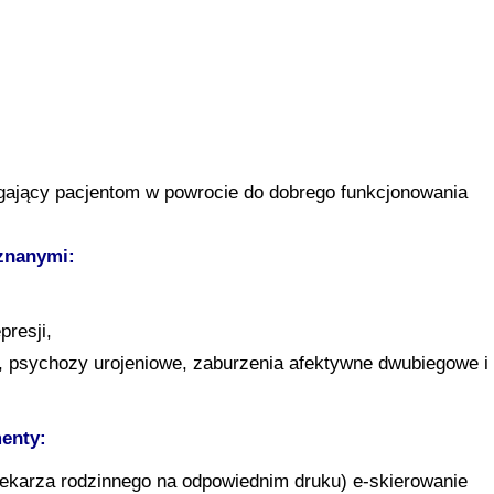
magający pacjentom w powrocie do dobrego funkcjonowania
znanymi
:
presji,
a, psychozy urojeniowe, zaburzenia afektywne dwubiegowe i
enty:
lekarza rodzinnego na odpowiednim druku) e-skierowanie