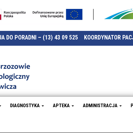
A DO PORADNI – (13) 43 09 525
KOORDYNATOR PACJ
Szpital
Specjalistyczny
w Brzozowie
Podkarpacki
Ośrodek
Onkologiczny
DIAGNOSTYKA
APTEKA
ADMINISTRACJA
im. Ks. B.
Markiewicza