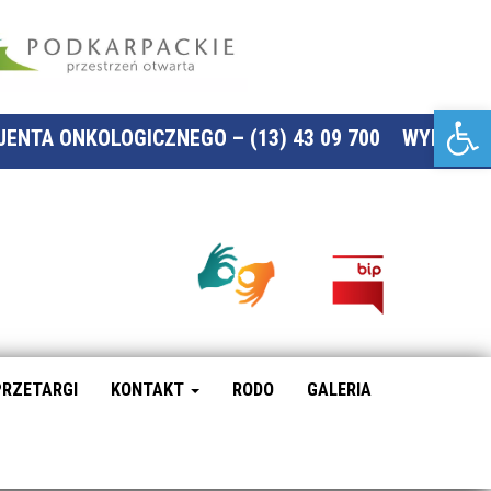
Otwórz pasek narzędzi
ENTA ONKOLOGICZNEGO – (13) 43 09 700
WYNIKI-O
PRZETARGI
KONTAKT
RODO
GALERIA