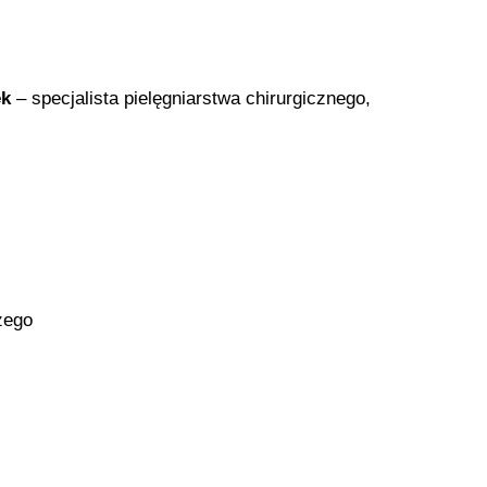
ek
– specjalista pielęgniarstwa chirurgicznego,
zego