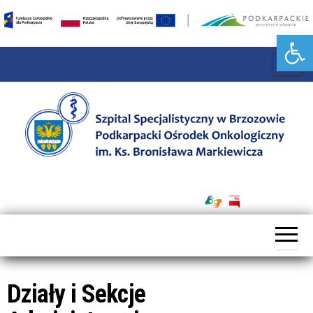
Otwórz pasek narzędzi
P
r
z
e
ł
ą
Szpital
c
Specjalistyczny
z
w Brzozowie
n
Podkarpacki
a
Ośrodek
w
Onkologiczny
Działy i Sekcje
i
im. Ks. B.
g