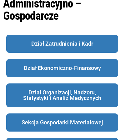
Administracyjno –
Markiewicza
a
Gospodarcze
c
j
ę
Dział Zatrudnienia i Kadr
Dział Ekonomiczno-Finansowy
Dział Organizacji, Nadzoru,
Statystyki i Analiz Medycznych
Sekcja Gospodarki Materiałowej