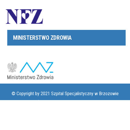
MINISTERSTWO ZDROWIA
© Copyright by 2021 Szpital Specjalistyczny w Brzozowie
Podkarpacki Ośrodek Onkologiczny im. Ks. B. Markiewicza |
www.szpital-brzozow.pl
|