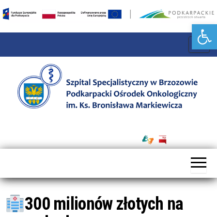
Otwórz pasek narzędzi
P
r
z
e
ł
ą
Szpital
c
Specjalistyczny
z
w Brzozowie
n
Podkarpacki
a
Ośrodek
w
Onkologiczny
300 milionów złotych na
i
im. Ks. B.
g