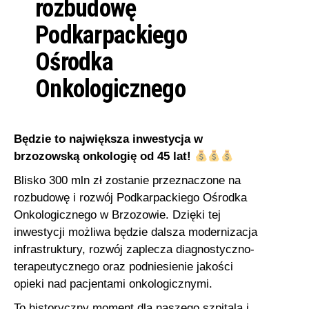
rozbudowę
Markiewicza
a
Podkarpackiego
c
Ośrodka
j
ę
Onkologicznego
Będzie to największa inwestycja w
brzozowską onkologię od 45 lat!
Blisko 300 mln zł zostanie przeznaczone na
rozbudowę i rozwój Podkarpackiego Ośrodka
Onkologicznego w Brzozowie. Dzięki tej
inwestycji możliwa będzie dalsza modernizacja
infrastruktury, rozwój zaplecza diagnostyczno-
terapeutycznego oraz podniesienie jakości
opieki nad pacjentami onkologicznymi.
To historyczny moment dla naszego szpitala i