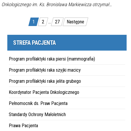
Onkologicznego im. Ks. Bronisława Markiewicza otrzymał…
Stronicowanie
1
2
…
27
Następne
wpisów
STREFA PACJENTA
Program profilaktyki raka piersi (mammografia)
Program profilaktyki raka szyjki macicy
Program profilaktyki raka jelita grubego
Koordynator Pacjenta Onkologicznego
Pełnomocnik ds. Praw Pacjenta
Standardy Ochrony Małoletnich
Prawa Pacjenta