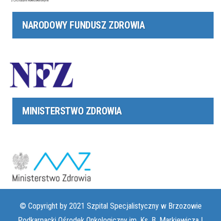
NARODOWY FUNDUSZ ZDROWIA
MINISTERSTWO ZDROWIA
© Copyright by 2021 Szpital Specjalistyczny w Brzozowie
Podkarpacki Ośrodek Onkologiczny im. Ks. B. Markiewicza |