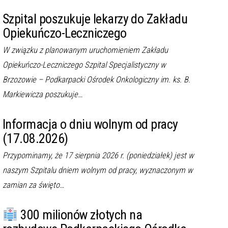
Markiewicza
a
Szpital poszukuje lekarzy do Zakładu
c
Opiekuńczo-Leczniczego
j
W związku z planowanym uruchomieniem Zakładu
ę
Opiekuńczo-Leczniczego Szpital Specjalistyczny w
Brzozowie – Podkarpacki Ośrodek Onkologiczny im. ks. B.
Markiewicza poszukuje…
Informacja o dniu wolnym od pracy
(17.08.2026)
Przypominamy, że 17 sierpnia 2026 r. (poniedziałek) jest w
naszym Szpitalu dniem wolnym od pracy, wyznaczonym w
zamian za święto…
300 milionów złotych na