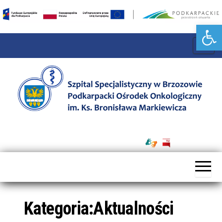
Przejdź
do
Otwórz pasek narzędzi
treści
P
r
z
e
ł
ą
Szpital
c
Specjalistyczny
z
w Brzozowie
n
Podkarpacki
a
Ośrodek
w
Onkologiczny
Kategoria:
Aktualności
i
im. Ks. B.
g