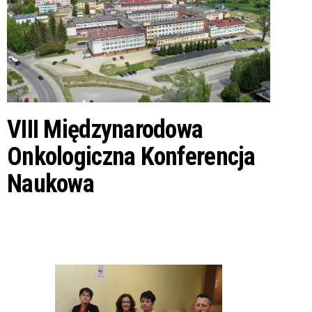
Markiewicza
a
c
j
ę
VIII Międzynarodowa
Onkologiczna Konferencja
Naukowa