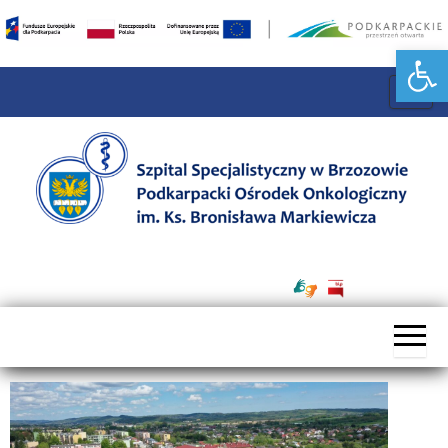
Przejdź
do
Otwórz pasek narzędzi
treści
P
r
z
e
ł
ą
Szpital
c
Specjalistyczny
z
w Brzozowie
n
Podkarpacki
a
Ośrodek
w
Onkologiczny
i
im. Ks. B.
g